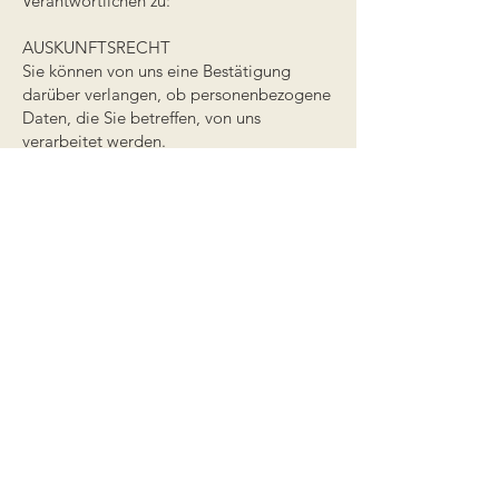
Verantwortlichen zu:
AUSKUNFTSRECHT
Sie können von uns eine Bestätigung
darüber verlangen, ob personenbezogene
Daten, die Sie betreffen, von uns
verarbeitet werden.
Liegt eine solche Verarbeitung vor,
können Sie von uns über folgende
Informationen Auskunft verlangen:
Die Zwecke und Kategorien von
personenbezogenen Daten, die
verarbeitet werden, einschließlich den
Empfängern bzw. Empfängerkategorien,
gegenüber denen Ihre Daten offengelegt
wurden oder noch offengelegt werden
sowie die geplante Dauer der
Speicherung der Sie betreffenden Daten.
Sollten wir Profiling-Technologien
einsetzen, haben wir Ihnen
aussagekräftige Informationen über die
involvierte Logik sowie die Tragweite und